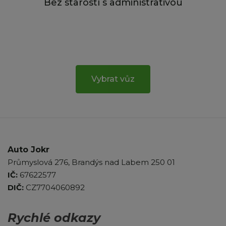
Bez starostí s administrativou
Vybrat vůz
Auto Jokr
Průmyslová 276, Brandýs nad Labem 250 01
IČ:
67622577
DIČ:
CZ7704060892
Rychlé odkazy