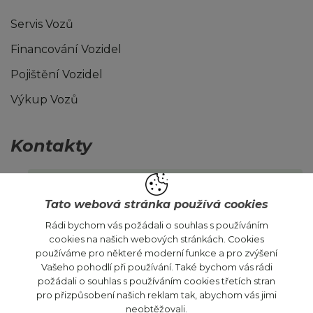
Servis Vozů
Financování Vozidel
Pojištění Vozidel
Výkup Vozů
Kontakty
ojetevozy@autojokr.cz
Tato webová stránka používá cookies
Rádi bychom vás požádali o souhlas s používáním
cookies na našich webových stránkách. Cookies
používáme pro některé moderní funkce a pro zvýšení
Pondělí - Pátek:
9:00 – 17:00
Vašeho pohodlí při používání. Také bychom vás rádi
Sobota:
9:00 – 12:00
požádali o souhlas s používáním cookies třetích stran
pro přizpůsobení našich reklam tak, abychom vás jimi
neobtěžovali.