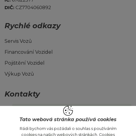
DIČ:
CZ7704060892
Rychlé odkazy
Servis Vozů
Financování Vozidel
Pojištění Vozidel
Výkup Vozů
Kontakty
ojetevozy@autojokr.cz
Tato webová stránka používá cookies
Rádi bychom vás požádali o souhlas s používáním
cookies na našich webových stránkách. Cookies