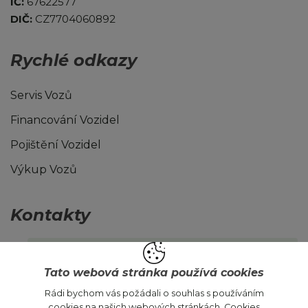
IČ:
67622577
DIČ:
CZ7704060892
Rychlé odkazy
Servis Vozů
Financování Vozidel
Pojištění Vozidel
Výkup Vozů
Kontakty
ojetevozy@autojokr.cz
Tato webová stránka používá cookies
Rádi bychom vás požádali o souhlas s používáním
cookies na našich webových stránkách. Cookies